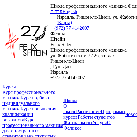
Школа профессионального макияжа Фел
עברית
English
Израиль, Ришон-ле-Цион, ул. Жаботинс
(Карта)
+ (972) 77 4142007
Феликс
Штейн
Felix Shtein
Школа профессионального макияжа
ул. Жаботинский 7 / 26, этаж 7
Ришон-ле-Цион
, Гуш Дан
Израиль
+972 77 4142007
Курсы
Курс профессионального
макияжа
Курс подбора
Школа
индивидуального
О
макияжа
Курс повышения
школе
Расписание
Программы
квалификации
ново
курсов
Работы студентов
визажиста
Курс
Жизнь школы
Услуги
О
профессионального макияжа
Феликсе
для иностранных
студентов
День открытых