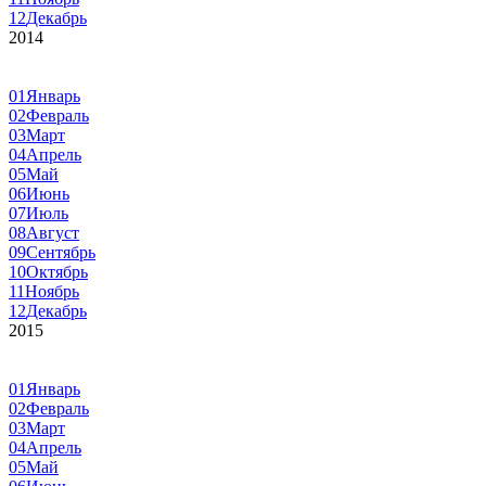
12
Декабрь
2014
01
Январь
02
Февраль
03
Март
04
Апрель
05
Май
06
Июнь
07
Июль
08
Август
09
Сентябрь
10
Октябрь
11
Ноябрь
12
Декабрь
2015
01
Январь
02
Февраль
03
Март
04
Апрель
05
Май