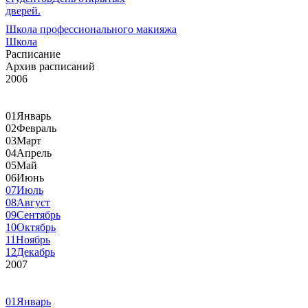
дверей.
Школа профессионального макияжа
Школа
Расписание
Архив расписаний
2006
01
Январь
02
Февраль
03
Март
04
Апрель
05
Май
06
Июнь
07
Июль
08
Август
09
Сентябрь
10
Октябрь
11
Ноябрь
12
Декабрь
2007
01
Январь