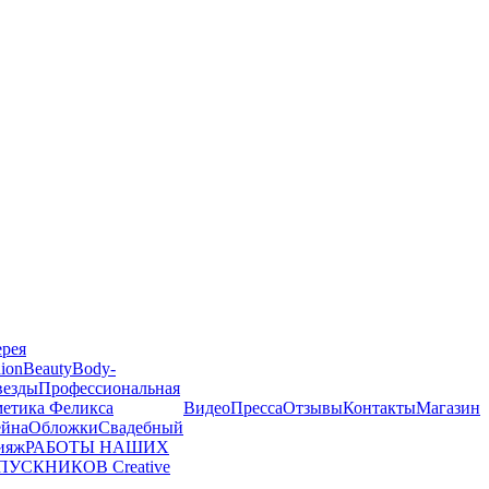
ерея
ion
Beauty
Body-
везды
Профессиональная
метика Феликса
Видео
Пресса
Отзывы
Контакты
Магазин
йна
Обложки
Свадебный
ияж
РАБОТЫ НАШИХ
ПУСКНИКОВ
Creative