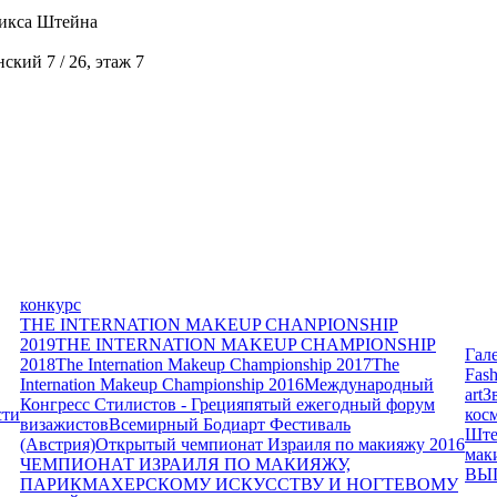
икса Штейна
кий 7 / 26, этаж 7
конкурс
THE INTERNATION MAKEUP CHANPIONSHIP
2019
THE INTERNATION MAKEUP CHAMPIONSHIP
Гал
2018
The Internation Makeup Championship 2017
The
Fash
Internation Makeup Championship 2016
Международный
art
З
Конгресс Стилистов - Греция
пятый ежегодный форум
сти
кос
визажистов
Всемирный Бодиарт Фестиваль
Ште
(Австрия)
Открытый чемпионат Израиля по макияжу 2016
мак
ЧЕМПИОНАТ ИЗРАИЛЯ ПО МАКИЯЖУ,
ВЫ
ПАРИКМАХЕРСКОМУ ИСКУССТВУ И НОГТЕВОМУ