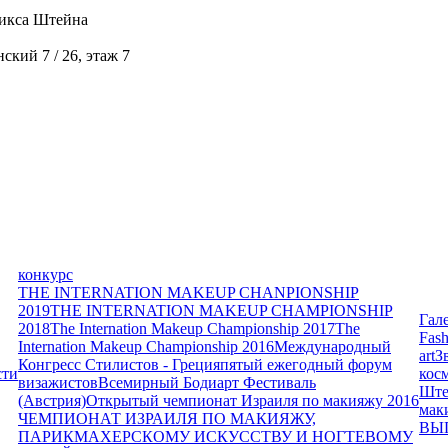
икса Штейна
кий 7 / 26, этаж 7
конкурс
THE INTERNATION MAKEUP CHANPIONSHIP
2019
THE INTERNATION MAKEUP CHAMPIONSHIP
Гал
2018
The Internation Makeup Championship 2017
The
Fash
Internation Makeup Championship 2016
Международный
art
З
Конгресс Стилистов - Греция
пятый ежегодный форум
сти
кос
визажистов
Всемирный Бодиарт Фестиваль
Ште
(Австрия)
Открытый чемпионат Израиля по макияжу 2016
мак
ЧЕМПИОНАТ ИЗРАИЛЯ ПО МАКИЯЖУ,
ВЫ
ПАРИКМАХЕРСКОМУ ИСКУССТВУ И НОГТЕВОМУ