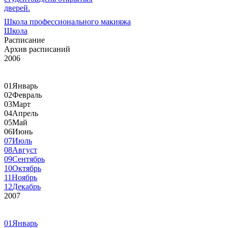
дверей.
Школа профессионального макияжа
Школа
Расписание
Архив расписаний
2006
01
Январь
02
Февраль
03
Март
04
Апрель
05
Май
06
Июнь
07
Июль
08
Август
09
Сентябрь
10
Октябрь
11
Ноябрь
12
Декабрь
2007
01
Январь