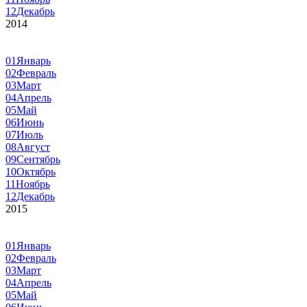
12
Декабрь
2014
01
Январь
02
Февраль
03
Март
04
Апрель
05
Май
06
Июнь
07
Июль
08
Август
09
Сентябрь
10
Октябрь
11
Ноябрь
12
Декабрь
2015
01
Январь
02
Февраль
03
Март
04
Апрель
05
Май