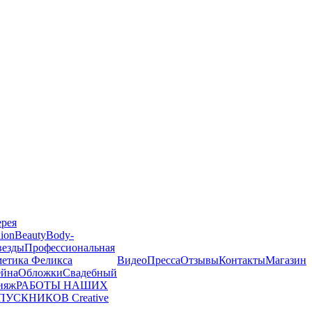
ерея
ion
Beauty
Body-
везды
Профессиональная
метика Феликса
Видео
Пресса
Отзывы
Контакты
Магазин
йна
Обложки
Свадебный
ияж
РАБОТЫ НАШИХ
ПУСКНИКОВ
Creative