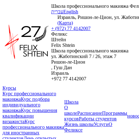
Школа профессионального макияжа Фел
עברית
English
Израиль, Ришон-ле-Цион, ул. Жаботинс
(Карта)
+ (972) 77 4142007
Феликс
Штейн
Felix Shtein
Школа профессионального макияжа
ул. Жаботинский 7 / 26, этаж 7
Ришон-ле-Цион
, Гуш Дан
Израиль
+972 77 4142007
Курсы
Курс профессионального
макияжа
Курс подбора
Школа
индивидуального
О
макияжа
Курс повышения
школе
Расписание
Программы
квалификации
ново
курсов
Работы студентов
визажиста
Курс
Жизнь школы
Услуги
О
профессионального макияжа
Феликсе
для иностранных
студентов
День открытых