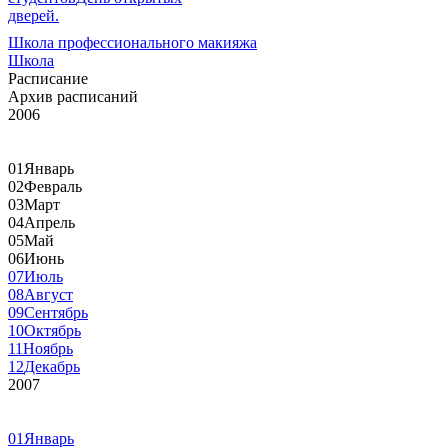
дверей.
Школа профессионального макияжа
Школа
Расписание
Архив расписаний
2006
01
Январь
02
Февраль
03
Март
04
Апрель
05
Май
06
Июнь
07
Июль
08
Август
09
Сентябрь
10
Октябрь
11
Ноябрь
12
Декабрь
2007
01
Январь