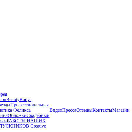
ерея
ion
Beauty
Body-
везды
Профессиональная
метика Феликса
Видео
Пресса
Отзывы
Контакты
Магазин
йна
Обложки
Свадебный
ияж
РАБОТЫ НАШИХ
ПУСКНИКОВ
Creative