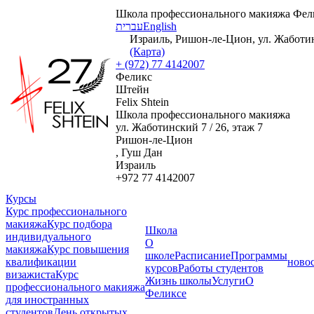
Школа профессионального макияжа Фел
עברית
English
Израиль, Ришон-ле-Цион, ул. Жаботинс
(Карта)
+ (972) 77 4142007
Феликс
Штейн
Felix Shtein
Школа профессионального макияжа
ул. Жаботинский 7 / 26, этаж 7
Ришон-ле-Цион
, Гуш Дан
Израиль
+972 77 4142007
Курсы
Курс профессионального
макияжа
Курс подбора
Школа
индивидуального
О
макияжа
Курс повышения
школе
Расписание
Программы
квалификации
ново
курсов
Работы студентов
визажиста
Курс
Жизнь школы
Услуги
О
профессионального макияжа
Феликсе
для иностранных
студентов
День открытых