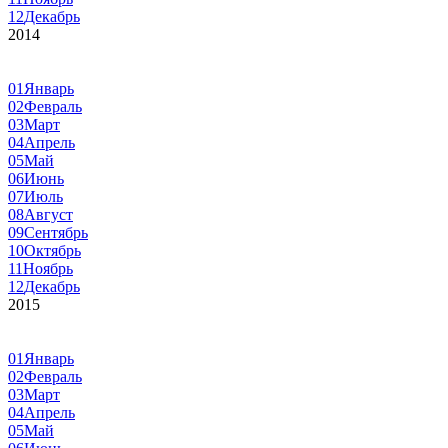
12
Декабрь
2014
01
Январь
02
Февраль
03
Март
04
Апрель
05
Май
06
Июнь
07
Июль
08
Август
09
Сентябрь
10
Октябрь
11
Ноябрь
12
Декабрь
2015
01
Январь
02
Февраль
03
Март
04
Апрель
05
Май