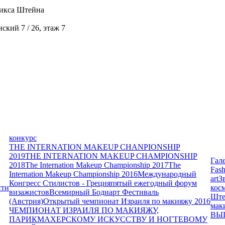
икса Штейна
кий 7 / 26, этаж 7
конкурс
THE INTERNATION MAKEUP CHANPIONSHIP
2019
THE INTERNATION MAKEUP CHAMPIONSHIP
Гал
2018
The Internation Makeup Championship 2017
The
Fash
Internation Makeup Championship 2016
Международный
art
З
Конгресс Стилистов - Греция
пятый ежегодный форум
сти
кос
визажистов
Всемирный Бодиарт Фестиваль
Ште
(Австрия)
Открытый чемпионат Израиля по макияжу 2016
мак
ЧЕМПИОНАТ ИЗРАИЛЯ ПО МАКИЯЖУ,
ВЫ
ПАРИКМАХЕРСКОМУ ИСКУССТВУ И НОГТЕВОМУ