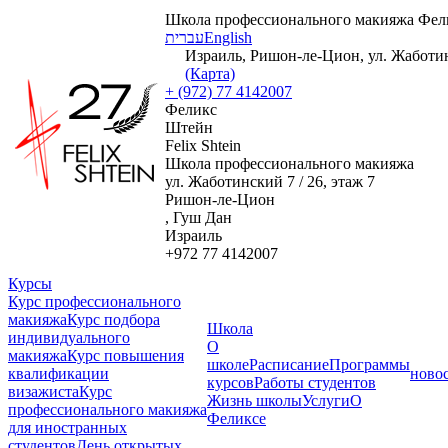
Школа профессионального макияжа Фел
עברית
English
Израиль, Ришон-ле-Цион, ул. Жаботинс
(Карта)
+ (972) 77 4142007
Феликс
Штейн
Felix Shtein
Школа профессионального макияжа
ул. Жаботинский 7 / 26, этаж 7
Ришон-ле-Цион
, Гуш Дан
Израиль
+972 77 4142007
Курсы
Курс профессионального
макияжа
Курс подбора
Школа
индивидуального
О
макияжа
Курс повышения
школе
Расписание
Программы
квалификации
ново
курсов
Работы студентов
визажиста
Курс
Жизнь школы
Услуги
О
профессионального макияжа
Феликсе
для иностранных
студентов
День открытых