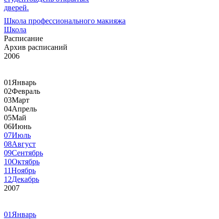
дверей.
Школа профессионального макияжа
Школа
Расписание
Архив расписаний
2006
01
Январь
02
Февраль
03
Март
04
Апрель
05
Май
06
Июнь
07
Июль
08
Август
09
Сентябрь
10
Октябрь
11
Ноябрь
12
Декабрь
2007
01
Январь