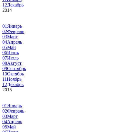
12
Декабрь
2014
01
Январь
02
Февраль
03
Март
04
Апрель
05
Май
06
Июнь
07
Июль
08
Август
09
Сентябрь
10
Октябрь
11
Ноябрь
12
Декабрь
2015
01
Январь
02
Февраль
03
Март
04
Апрель
05
Май