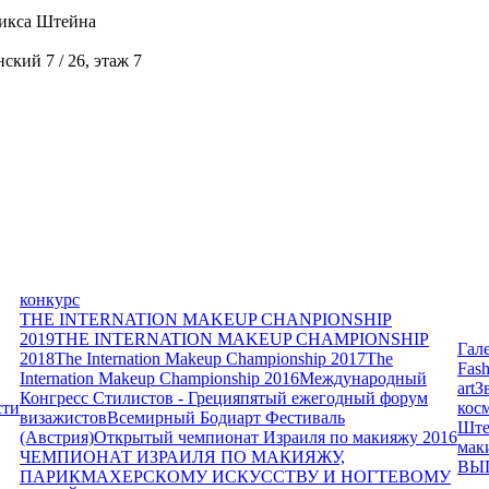
икса Штейна
кий 7 / 26, этаж 7
конкурс
THE INTERNATION MAKEUP CHANPIONSHIP
2019
THE INTERNATION MAKEUP CHAMPIONSHIP
Гал
2018
The Internation Makeup Championship 2017
The
Fash
Internation Makeup Championship 2016
Международный
art
З
Конгресс Стилистов - Греция
пятый ежегодный форум
сти
кос
визажистов
Всемирный Бодиарт Фестиваль
Ште
(Австрия)
Открытый чемпионат Израиля по макияжу 2016
мак
ЧЕМПИОНАТ ИЗРАИЛЯ ПО МАКИЯЖУ,
ВЫ
ПАРИКМАХЕРСКОМУ ИСКУССТВУ И НОГТЕВОМУ