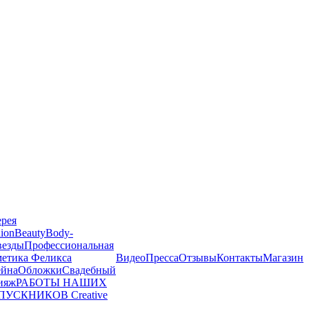
ерея
ion
Beauty
Body-
везды
Профессиональная
метика Феликса
Видео
Пресса
Отзывы
Контакты
Магазин
йна
Обложки
Свадебный
ияж
РАБОТЫ НАШИХ
ПУСКНИКОВ
Creative