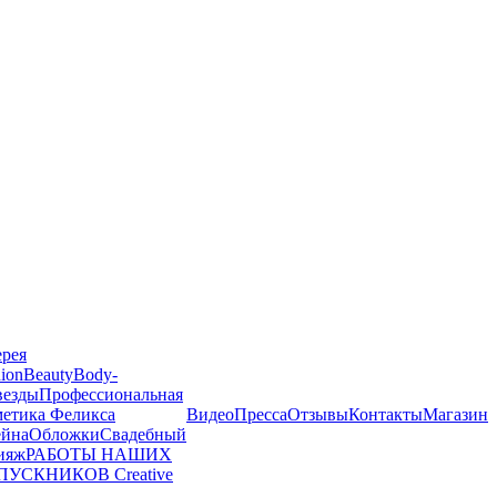
ерея
ion
Beauty
Body-
везды
Профессиональная
метика Феликса
Видео
Пресса
Отзывы
Контакты
Магазин
йна
Обложки
Свадебный
ияж
РАБОТЫ НАШИХ
ПУСКНИКОВ
Creative