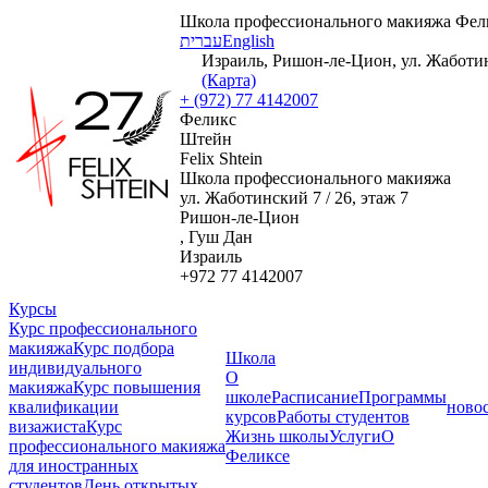
Школа профессионального макияжа Фел
עברית
English
Израиль, Ришон-ле-Цион, ул. Жаботинс
(Карта)
+ (972) 77 4142007
Феликс
Штейн
Felix Shtein
Школа профессионального макияжа
ул. Жаботинский 7 / 26, этаж 7
Ришон-ле-Цион
, Гуш Дан
Израиль
+972 77 4142007
Курсы
Курс профессионального
макияжа
Курс подбора
Школа
индивидуального
О
макияжа
Курс повышения
школе
Расписание
Программы
квалификации
ново
курсов
Работы студентов
визажиста
Курс
Жизнь школы
Услуги
О
профессионального макияжа
Феликсе
для иностранных
студентов
День открытых