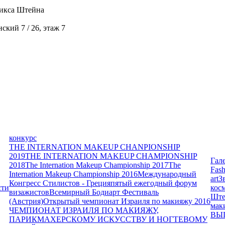
икса Штейна
кий 7 / 26, этаж 7
конкурс
THE INTERNATION MAKEUP CHANPIONSHIP
2019
THE INTERNATION MAKEUP CHAMPIONSHIP
Гал
2018
The Internation Makeup Championship 2017
The
Fash
Internation Makeup Championship 2016
Международный
art
З
Конгресс Стилистов - Греция
пятый ежегодный форум
сти
кос
визажистов
Всемирный Бодиарт Фестиваль
Ште
(Австрия)
Открытый чемпионат Израиля по макияжу 2016
мак
ЧЕМПИОНАТ ИЗРАИЛЯ ПО МАКИЯЖУ,
ВЫ
ПАРИКМАХЕРСКОМУ ИСКУССТВУ И НОГТЕВОМУ