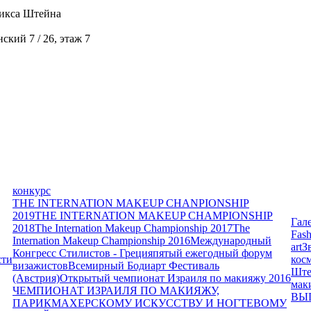
икса Штейна
кий 7 / 26, этаж 7
конкурс
THE INTERNATION MAKEUP CHANPIONSHIP
2019
THE INTERNATION MAKEUP CHAMPIONSHIP
Гал
2018
The Internation Makeup Championship 2017
The
Fash
Internation Makeup Championship 2016
Международный
art
З
Конгресс Стилистов - Греция
пятый ежегодный форум
сти
кос
визажистов
Всемирный Бодиарт Фестиваль
Ште
(Австрия)
Открытый чемпионат Израиля по макияжу 2016
мак
ЧЕМПИОНАТ ИЗРАИЛЯ ПО МАКИЯЖУ,
ВЫ
ПАРИКМАХЕРСКОМУ ИСКУССТВУ И НОГТЕВОМУ