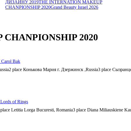
ДИЗАЙНУ 2019
THE INTERNATION MAKEUP
CHANPIONSHIP 2020
Grand Beauty Israel 2026
 CHANPIONSHIP 2020
 Carol Bak
Russia2 place Конькова Мария г. Дзержинск ,Russia3 place Сызранц
ords of Rings
ce Letitia Lorga Bucuresti, Romania3 place Diana Miliauskiene Kau