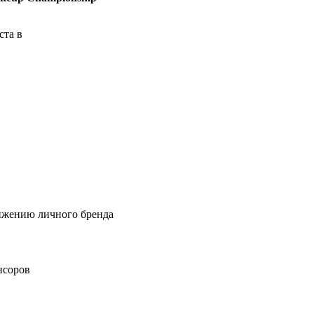
ста в
вижению личного бренда
нсоров