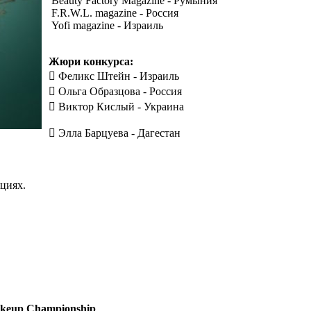
Beauty Factory Magazine - Румыния
F.R.W.L. magazine - Россия
Yofi magazine - Израиль
Жюри конкурса:
 Феликс Штейн - Израиль
 Ольга Образцова - Россия
 Виктор Кислый - Украина
 Элла Барцуева - Дагестан
циях.
akeup Championship