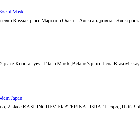
Social Mask
евка Russia2 place Маркина Оксана Александровна г.Электросталь 
ad2 place Kondratsyeva Diana Minsk ,Belarus3 place Lena Krasovitsk
dern Japan
 Grodno, 2 place KASHINCHEV EKATERINA ISRAEL город Haifa3 pl