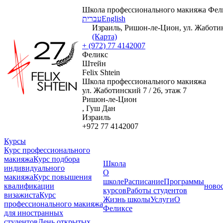
Школа профессионального макияжа Фел
עברית
English
Израиль, Ришон-ле-Цион, ул. Жаботинс
(Карта)
+ (972) 77 4142007
Феликс
Штейн
Felix Shtein
Школа профессионального макияжа
ул. Жаботинский 7 / 26, этаж 7
Ришон-ле-Цион
, Гуш Дан
Израиль
+972 77 4142007
Курсы
Курс профессионального
макияжа
Курс подбора
Школа
индивидуального
О
макияжа
Курс повышения
школе
Расписание
Программы
квалификации
ново
курсов
Работы студентов
визажиста
Курс
Жизнь школы
Услуги
О
профессионального макияжа
Феликсе
для иностранных
студентов
День открытых