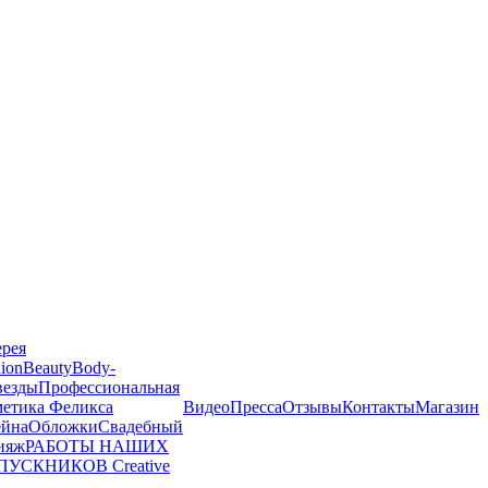
ерея
ion
Beauty
Body-
везды
Профессиональная
метика Феликса
Видео
Пресса
Отзывы
Контакты
Магазин
йна
Обложки
Свадебный
ияж
РАБОТЫ НАШИХ
ПУСКНИКОВ
Creative