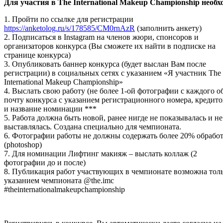
Для участия в The International Makeup Championship необх
1. Пройти по ссылке для регистрации
https://anketolog.ru/s/178585/CM0rnAzR
(заполнить анкету)
2. Подписаться в Instagram на членов жюри, спонсоров и
организаторов конкурса (Вы сможете их найти в подписке на
странице конкурса)
3. Опубликовать баннер конкурса (будет выслан Вам после
регистрации) в социальных сетях с указанием «Я участник The
International Makeup Championship»
4. Выслать свою работу (не более 1-ой фотографии с каждого о
почту конкурса с указанием регистрационного номера, кредито
и название номинации ***
5. Работа должна быть новой, ранее нигде не показывалась и не
выставлялась. Создана специально для чемпионата.
6. Фотографии работы не должны содержать более 20% обрабо
(photoshop)
7. Для номинации Лифтинг макияж – выслать коллаж (2
фотографии до и после)
8. Публикация работ участвующих в чемпионате возможна толь
указанием чемпионата @the.imc
#theinternationalmakeupchampionship