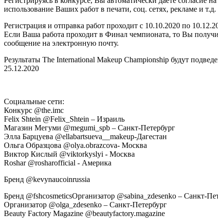
Регистрируясь в конкурсе, Вы автоматически даете согласие на
использование Ваших работ в печати, соц. сетях, рекламе и т.д.
Регистрация и отправка работ проходит с 10.10.2020 по 10.12.2
Если Ваша работа проходит в Финал чемпионата, то Вы получ
сообщение на электронную почту.
Результаты The International Makeup Championship будут подвед
25.12.2020
Социальные сети:
Конкурс @the.imc
Felix Shtein @Felix_Shtein – Израиль
Магазин Мегуми @megumi_spb – Санкт-Петербург
Элла Барцуева @ellabartsueva__makeup-Дагестан
Ольга Образцова @olya.obrazcova- Москва
Виктор Кислый @viktorkyslyi - Москва
Roshar @rosharofficial - Америка
Бренд @kevynaucoinrussia
Бренд @fshcosmeticsОрганизатор @sabina_zdesenko – Санкт-Пе
Организатор @olga_zdesenko – Санкт-Петербург
Beauty Factory Magazine @beautyfactory.magazine