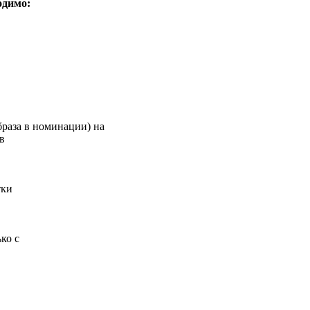
одимо:
браза в номинации) на
в
тки
ко с