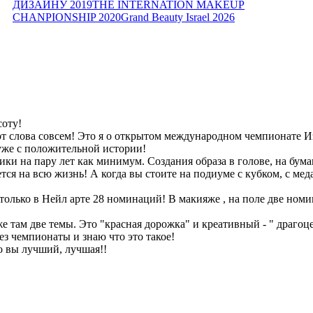
ДИЗАЙНУ 2019
THE INTERNATION MAKEUP
CHANPIONSHIP 2020
Grand Beauty Israel 2026
соту!
о от слова совсем! Это я о открытом международном чемпионате 
 уже с положительной истории!
ки на пару лет как минимум. Создания образа в голове, на бума
ется на всю жизнь! А когда вы стоите на подиуме с кубком, с ме
только в Нейл арте 28 номинаций! В макияже , на поле две ном
е там две темы. Это "красная дорожка" и креативный - " драго
з чемпионаты и знаю что это такое!
о вы лучший, лучшая!!