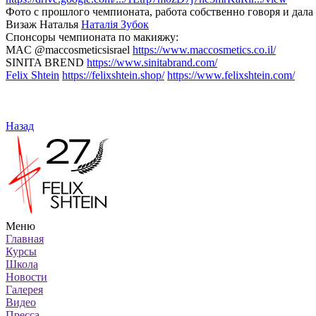
Фото с прошлого чемпионата, работа собственно говоря и дала
Визаж Наталья
Наталія Зубок
Спонсоры чемпионата по макияжу:
MAC @maccosmeticsisrael
https://www.maccosmetics.co.il/
SINITA BREND
https://www.sinitabrand.com/
Felix Shtein
https://felixshtein.shop/
https://www.felixshtein.com/
Назад
Меню
Главная
Курсы
Школа
Новости
Галерея
Видео
Пресса