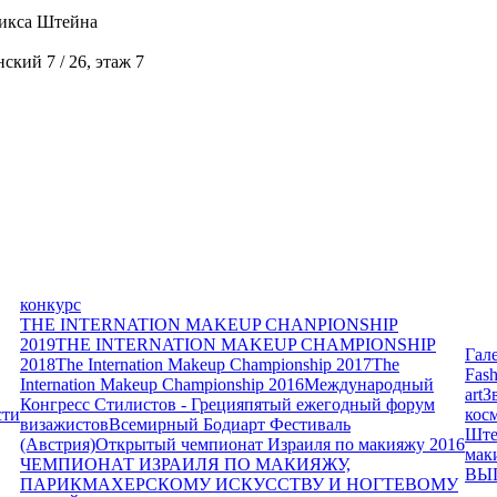
икса Штейна
кий 7 / 26, этаж 7
конкурс
THE INTERNATION MAKEUP CHANPIONSHIP
2019
THE INTERNATION MAKEUP CHAMPIONSHIP
Гал
2018
The Internation Makeup Championship 2017
The
Fash
Internation Makeup Championship 2016
Международный
art
З
Конгресс Стилистов - Греция
пятый ежегодный форум
сти
кос
визажистов
Всемирный Бодиарт Фестиваль
Ште
(Австрия)
Открытый чемпионат Израиля по макияжу 2016
мак
ЧЕМПИОНАТ ИЗРАИЛЯ ПО МАКИЯЖУ,
ВЫ
ПАРИКМАХЕРСКОМУ ИСКУССТВУ И НОГТЕВОМУ