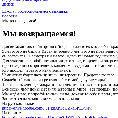
дверей.
Школа профессионального макияжа
новости
Мы возвращаемся!
Мы возвращаемся!
Для визажистов, нейл арт дизайнеров и для всех кто любит кра
5 лет этого не было в Израиле, ровно 5 лет и это не правильн
он состоится ! Несмотря ни на что! Давайте новый год начнем
Для участника любой номинации ,это заряд творческой энергети
произведения со зрителями, коллегами, судьями - это запомина
Кто прошел через это меня понимают.
Чемпионат будет насыщенный, интересный. Представьте себе , 
Свадебный макияж и креативный с темой "другие миры"
Так же есть очень демократичный чемпионат по постерам и тож
Все судьи чемпионы Израиля, Европы и Мира , все прошли чере
Мы ждём вас, попробуйте свои силы, докажите себе и всем , чт
Записаться на чемпионат можно по ссылке
На русском языке
https://drive.google.com/.../1-knXrCqUZks14y.../view
На иврите
https://drive.google.com/.../1Ltrp7m0zD7j7hc3mrKaRlr.../view