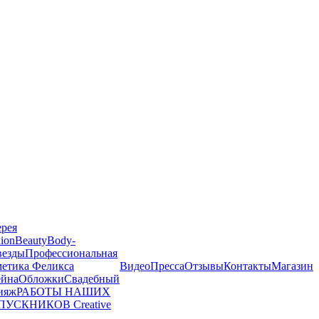
ерея
ion
Beauty
Body-
везды
Профессиональная
метика Феликса
Видео
Пресса
Отзывы
Контакты
Магазин
йна
Обложки
Свадебный
ияж
РАБОТЫ НАШИХ
ПУСКНИКОВ
Creative