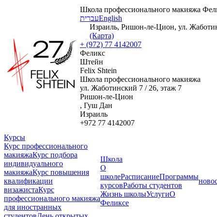
Школа профессионального макияжа Фел
עברית
English
Израиль, Ришон-ле-Цион, ул. Жаботинс
(Карта)
+ (972) 77 4142007
Феликс
Штейн
Felix Shtein
Школа профессионального макияжа
ул. Жаботинский 7 / 26, этаж 7
Ришон-ле-Цион
, Гуш Дан
Израиль
+972 77 4142007
Курсы
Курс профессионального
макияжа
Курс подбора
Школа
индивидуального
О
макияжа
Курс повышения
школе
Расписание
Программы
квалификации
ново
курсов
Работы студентов
визажиста
Курс
Жизнь школы
Услуги
О
профессионального макияжа
Феликсе
для иностранных
студентов
День открытых