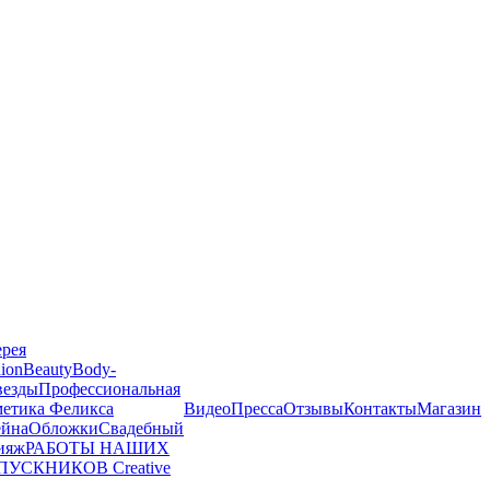
ерея
ion
Beauty
Body-
везды
Профессиональная
метика Феликса
Видео
Пресса
Отзывы
Контакты
Магазин
йна
Обложки
Свадебный
ияж
РАБОТЫ НАШИХ
ПУСКНИКОВ
Creative