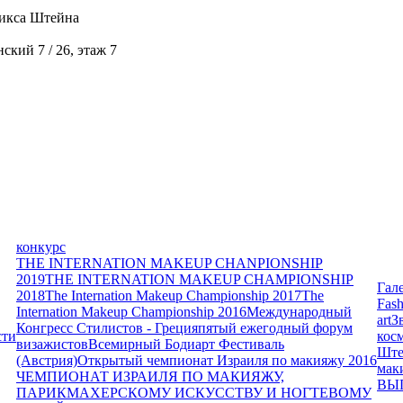
икса Штейна
кий 7 / 26, этаж 7
конкурс
THE INTERNATION MAKEUP CHANPIONSHIP
2019
THE INTERNATION MAKEUP CHAMPIONSHIP
Гал
2018
The Internation Makeup Championship 2017
The
Fash
Internation Makeup Championship 2016
Международный
art
З
Конгресс Стилистов - Греция
пятый ежегодный форум
сти
кос
визажистов
Всемирный Бодиарт Фестиваль
Ште
(Австрия)
Открытый чемпионат Израиля по макияжу 2016
мак
ЧЕМПИОНАТ ИЗРАИЛЯ ПО МАКИЯЖУ,
ВЫ
ПАРИКМАХЕРСКОМУ ИСКУССТВУ И НОГТЕВОМУ