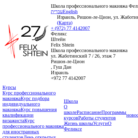
Школа профессионального макияжа Фел
עברית
English
Израиль, Ришон-ле-Цион, ул. Жаботинс
(Карта)
+ (972) 77 4142007
Феликс
Штейн
Felix Shtein
Школа профессионального макияжа
ул. Жаботинский 7 / 26, этаж 7
Ришон-ле-Цион
, Гуш Дан
Израиль
+972 77 4142007
Курсы
Курс профессионального
макияжа
Курс подбора
Школа
индивидуального
О
макияжа
Курс повышения
школе
Расписание
Программы
квалификации
ново
курсов
Работы студентов
визажиста
Курс
Жизнь школы
Услуги
О
профессионального макияжа
Феликсе
для иностранных
студентов
День открытых